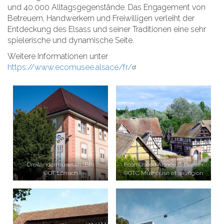
und 40.000 Alltagsgegenstände. Das Engagement von
Betreuern, Handwerkern und Freiwilligen verleiht der
Entdeckung des Elsass und seiner Traditionen eine sehr
spielerische und dynamische Seite.
Weitere Informationen unter
https://www.ecomusee.alsace/fr/
Dreiländermuseum (BB)
Ecomuséed'Alsace B. Buhrer
©OT Lörrach
©OTC Mulhouse et sa région