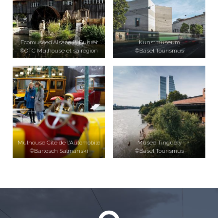
Ecomuséed'Alsace B. Buhrer
Kunstmuseum
©OTC Mulhouse et sa région
©Basel Tourismus
Mulhouse Cité de l'Automobile
Musée Tinguely
©Bartosch Salmanski
©Basel Tourismus