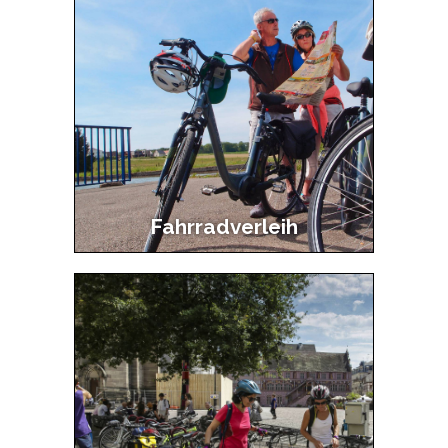
Main
navigation
2
Fahrradverleih