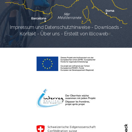
Impressum und Datenschutzhinweise
-
Downloads
-
Kontakt
-
Über uns
-
Erstellt von illicoweb