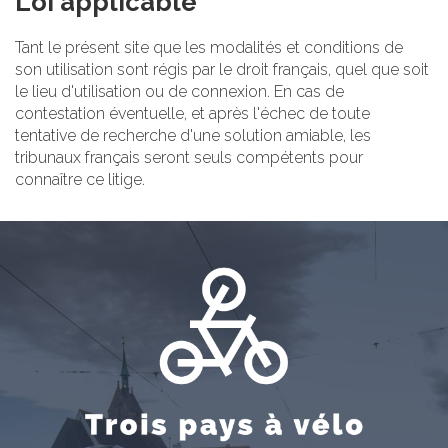
Loi applicable
Tant le présent site que les modalités et conditions de
son utilisation sont régis par le droit français, quel que soit
le lieu d'utilisation ou de connexion. En cas de
contestation éventuelle, et après l'échec de toute
tentative de recherche d'une solution amiable, les
tribunaux français seront seuls compétents pour
connaître ce litige.