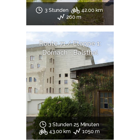
3 Stunden
42.00 km
260 m
Route 71 / Etappe 1:
Dornach - Balsthal
3 Stunden 25 Minuten
43.00 km
1050 m