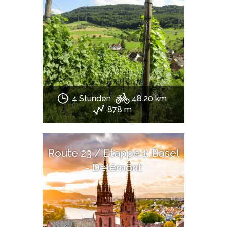
4 Stunden
48.20 km
878 m
Route 23 / Etappe 1: Basel
- Delémont