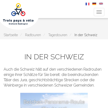
Navig
aktiv
Direkt
zum
Inhalt
Startseite
Radtouren
Tagestouren
In der Schweiz
IN DER SCHWEIZ
Auch die Schweiz hält auf den verschiedenen Radrouten
einige ihrer Schätze für Sie bereit: die beeindruckenden
Täler des Jura, geschichtsträchtige Strecken oder die
Weinberge in verschiedenen Schweizer Gemeinden.
Belchen-Panorama-Route