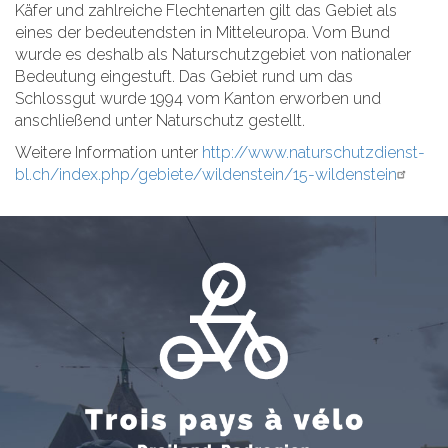
Käfer und zahlreiche Flechtenarten gilt das Gebiet als
eines der bedeutendsten in Mitteleuropa. Vom Bund
wurde es deshalb als Naturschutzgebiet von nationaler
Bedeutung eingestuft. Das Gebiet rund um das
Schlossgut wurde 1994 vom Kanton erworben und
anschließend unter Naturschutz gestellt.
Weitere Information unter
http://www.naturschutzdienst-
bl.ch/index.php/gebiete/wildenstein/15-wildenstein