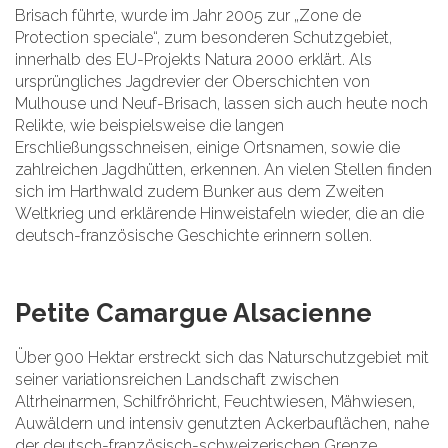
Brisach führte, wurde im Jahr 2005 zur „Zone de
Protection speciale“, zum besonderen Schutzgebiet,
innerhalb des EU-Projekts Natura 2000 erklärt. Als
ursprüngliches Jagdrevier der Oberschichten von
Mulhouse und Neuf-Brisach, lassen sich auch heute noch
Relikte, wie beispielsweise die langen
Erschließungsschneisen, einige Ortsnamen, sowie die
zahlreichen Jagdhütten, erkennen. An vielen Stellen finden
sich im Harthwald zudem Bunker aus dem Zweiten
Weltkrieg und erklärende Hinweistafeln wieder, die an die
deutsch-französische Geschichte erinnern sollen.
Petite Camargue Alsacienne
Über 900 Hektar erstreckt sich das Naturschutzgebiet mit
seiner variationsreichen Landschaft zwischen
Altrheinarmen, Schilfröhricht, Feuchtwiesen, Mähwiesen,
Auwäldern und intensiv genutzten Ackerbauflächen, nahe
der deutsch-französisch-schweizerischen Grenze