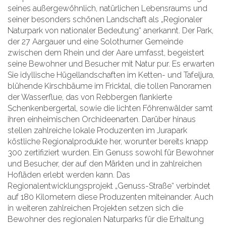
seines außergewöhnlich, natürlichen Lebensraums und
seiner besonders schönen Landschaft als „Regionaler
Naturpark von nationaler Bedeutung“ anerkannt. Der Park,
der 27 Aargauer und eine Solothurner Gemeinde
zwischen dem Rhein und der Aare umfasst, begeistert
seine Bewohner und Besucher mit Natur pur. Es erwarten
Sie idyllische Hügellandschaften im Ketten- und Tafeljura,
blühende Kirschbäume im Fricktal, die tollen Panoramen
der Wasserflue, das von Rebbergen flankierte
Schenkenbergertal, sowie die lichten Föhrenwälder samt
ihren einheimischen Orchideenarten. Darüber hinaus
stellen zahlreiche lokale Produzenten im Jurapark
köstliche Regionalprodukte her, worunter bereits knapp
300 zertifiziert wurden. Ein Genuss sowohl für Bewohner
und Besucher, der auf den Märkten und in zahlreichen
Hofläden erlebt werden kann. Das
Regionalentwicklungsprojekt „Genuss-Straße“ verbindet
auf 180 Kilometern diese Produzenten miteinander. Auch
in weiteren zahlreichen Projekten setzen sich die
Bewohner des regionalen Naturparks für die Erhaltung