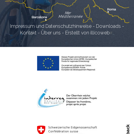
Impressum und Datenschutzhinweise
-
Downloads
-
Kontakt
-
Über uns
-
Erstellt von illicoweb