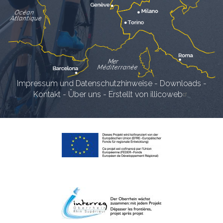
Impressum und Datenschutzhinweise
-
Downloads
-
Kontakt
-
Über uns
-
Erstellt von illicoweb