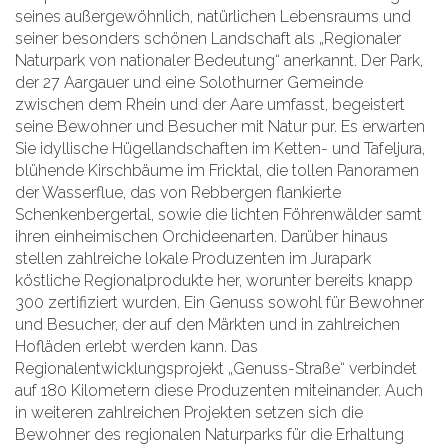
seines außergewöhnlich, natürlichen Lebensraums und
seiner besonders schönen Landschaft als „Regionaler
Naturpark von nationaler Bedeutung“ anerkannt. Der Park,
der 27 Aargauer und eine Solothurner Gemeinde
zwischen dem Rhein und der Aare umfasst, begeistert
seine Bewohner und Besucher mit Natur pur. Es erwarten
Sie idyllische Hügellandschaften im Ketten- und Tafeljura,
blühende Kirschbäume im Fricktal, die tollen Panoramen
der Wasserflue, das von Rebbergen flankierte
Schenkenbergertal, sowie die lichten Föhrenwälder samt
ihren einheimischen Orchideenarten. Darüber hinaus
stellen zahlreiche lokale Produzenten im Jurapark
köstliche Regionalprodukte her, worunter bereits knapp
300 zertifiziert wurden. Ein Genuss sowohl für Bewohner
und Besucher, der auf den Märkten und in zahlreichen
Hofläden erlebt werden kann. Das
Regionalentwicklungsprojekt „Genuss-Straße“ verbindet
auf 180 Kilometern diese Produzenten miteinander. Auch
in weiteren zahlreichen Projekten setzen sich die
Bewohner des regionalen Naturparks für die Erhaltung