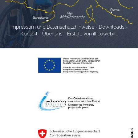
Impressum und Datenschutzhinweise
-
Downloads
-
Kontakt
-
Über uns
-
Erstellt von illicoweb