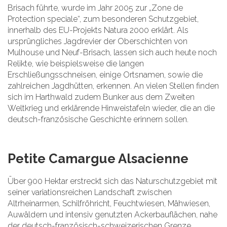
Brisach führte, wurde im Jahr 2005 zur „Zone de
Protection speciale“, zum besonderen Schutzgebiet,
innerhalb des EU-Projekts Natura 2000 erklärt. Als
ursprüngliches Jagdrevier der Oberschichten von
Mulhouse und Neuf-Brisach, lassen sich auch heute noch
Relikte, wie beispielsweise die langen
Erschließungsschneisen, einige Ortsnamen, sowie die
zahlreichen Jagdhütten, erkennen. An vielen Stellen finden
sich im Harthwald zudem Bunker aus dem Zweiten
Weltkrieg und erklärende Hinweistafeln wieder, die an die
deutsch-französische Geschichte erinnern sollen.
Petite Camargue Alsacienne
Über 900 Hektar erstreckt sich das Naturschutzgebiet mit
seiner variationsreichen Landschaft zwischen
Altrheinarmen, Schilfröhricht, Feuchtwiesen, Mähwiesen,
Auwäldern und intensiv genutzten Ackerbauflächen, nahe
der deutsch-französisch-schweizerischen Grenze