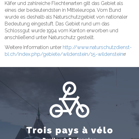
Käfer und zahlreiche Flechtenarten gilt das Gebiet als
eines der bedeutendsten in Mitteleuropa. Vom Bund
wurde es deshalb als Naturschutzgebiet von nationaler
Bedeutung eingestuft. Das Gebiet rund um das
Schlossgut wurde 1994 vom Kanton erworben und
anschließend unter Naturschutz gestellt.
Weitere Information unter
http://www.naturschutzdienst-
bl.ch/index.php/gebiete/wildenstein/15-wildenstein