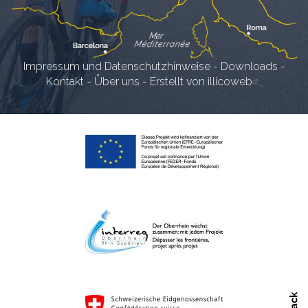
Impressum und Datenschutzhinweise
-
Downloads
-
Kontakt
-
Über uns
-
Erstellt von illicoweb