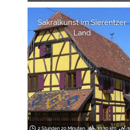
Sakralkunst im Sierentzer
Land
2 Stunden 20 Minuten
33.30 km
3