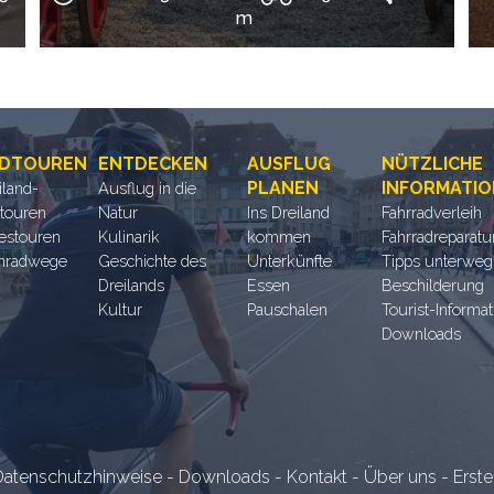
m
DTOUREN
ENTDECKEN
AUSFLUG
NÜTZLICHE
PLANEN
INFORMATI
iland-
Ausflug in die
touren
Natur
Ins Dreiland
Fahrradverleih
estouren
Kulinarik
kommen
Fahrradreparatu
nradwege
Geschichte des
Unterkünfte
Tipps unterweg
Dreilands
Essen
Beschilderung
Kultur
Pauschalen
Tourist-Informa
Downloads
atenschutzhinweise
-
Downloads
-
Kontakt
-
Über uns
-
Erste