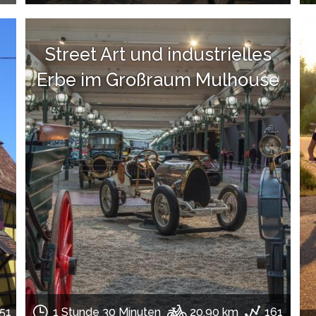
Street Art und industrielles
Erbe im Großraum Mulhouse
51
1 Stunde 30 Minuten
20.90 km
161