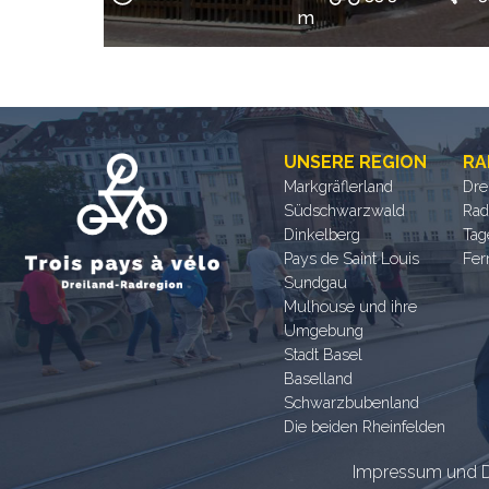
m
UNSERE REGION
RA
Markgräflerland
Dre
Südschwarzwald
Rad
Dinkelberg
Tag
Pays de Saint Louis
Fer
Sundgau
Mulhouse und ihre
Umgebung
Stadt Basel
Baselland
Schwarzbubenland
Die beiden Rheinfelden
Impressum und D