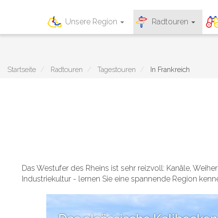
Main
Unsere Region
Radtouren
navigation
Direkt
zum
Inhalt
Startseite
Radtouren
Tagestouren
In Frankreich
Das Westufer des Rheins ist sehr reizvoll: Kanäle, Weihe
Industriekultur - lernen Sie eine spannende Region kenn