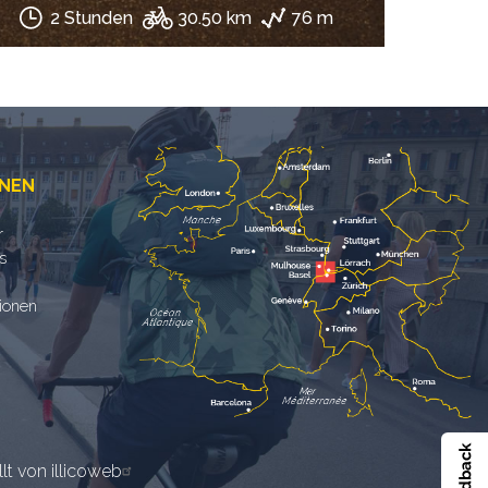
2 Stunden
30.50 km
76 m
ONEN
r
s
tionen
llt von illicoweb