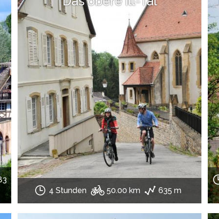
Das obere Ill-Tal
83
4 Stunden
50.00 km
635 m