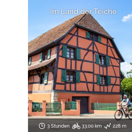
Im Land der Teiche
3 Stunden
33.00 km
228 m