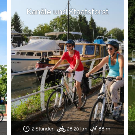
Kanäle und Staatsforst
2 Stunden
28.20 km
88 m