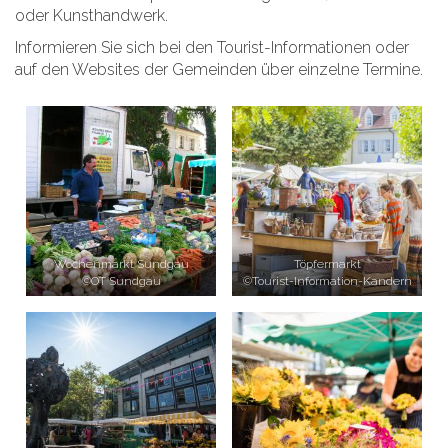
oder Kunsthandwerk.
Informieren Sie sich bei den Tourist-Informationen oder
auf den Websites der Gemeinden über einzelne Termine.
Wochenmarkt Sundgau
Töpfermarkt
©OT Sundgau
©Tourist-Information-Kandern