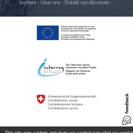
Kontakt
-
Über uns
-
Erstellt von illicoweb
This site uses cookies and gives you control over what you want t