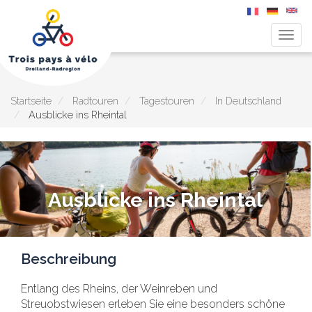
Navig
aktiv
Direkt
zum
Inhalt
Startseite
Radtouren
Tagestouren
In Deutschland
Ausblicke ins Rheintal
Ausblicke ins Rheintal
Beschreibung
Entlang des Rheins, der Weinreben und
Streuobstwiesen erleben Sie eine besonders schöne